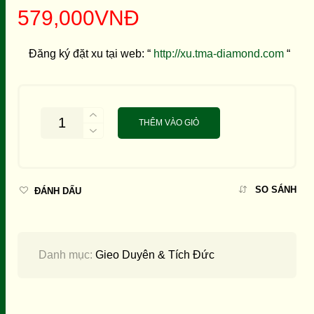
579,000
VNĐ
Đăng ký đặt xu tại web: “
http://xu.tma-diamond.com
“
THÊM VÀO GIỎ
SO SÁNH
ĐÁNH DẤU
Danh mục:
Gieo Duyên & Tích Đức