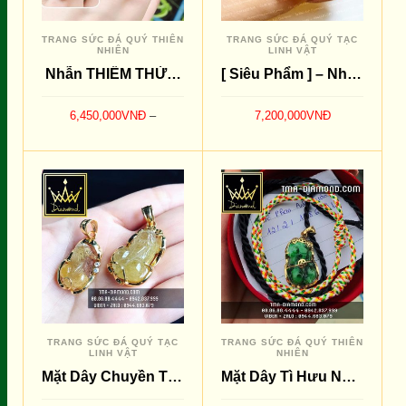
TRANG SỨC ĐÁ QUÝ THIÊN
TRANG SỨC ĐÁ QUÝ TẠC
NHIÊN
LINH VẬT
Nhẫn THIỀM THỪ Garnet Đỏ
[ Siêu Phẩm ] – Nhẫn Tì Hưu Tóc Vàng Hàng Lõi
6,450,000
VNĐ
–
7,200,000
VNĐ
7,200,000
VNĐ
THÊM VÀO GIỎ
LỰA CHỌN CÁC TÙY
SO SÁNH
SO SÁNH
CHỌN
TRANG SỨC ĐÁ QUÝ TẠC
TRANG SỨC ĐÁ QUÝ THIÊN
LINH VẬT
NHIÊN
Mặt Dây Chuyền Tì Hưu Tóc Vàng
Mặt Dây Tì Hưu Ngọc Cẩm Thạch