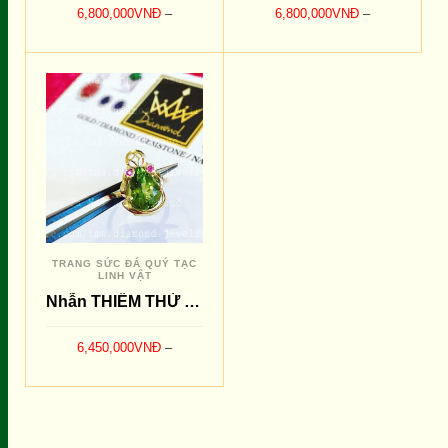
6,800,000
VNĐ
–
6,800,000
VNĐ
–
9,200,000
VNĐ
9,400,000
VNĐ
LỰA CHỌN CÁC TÙY
LỰA CHỌN CÁC TÙY
SO SÁNH
SO SÁNH
CHỌN
CHỌN
TRANG SỨC ĐÁ QUÝ TẠC
LINH VẬT
Nhẫn THIỀM THỪ Peridot Xanh
6,450,000
VNĐ
–
7,200,000
VNĐ
LỰA CHỌN CÁC TÙY
SO SÁNH
CHỌN