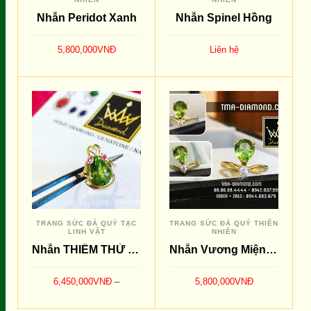
Nhẫn Peridot Xanh
Nhẫn Spinel Hồng
5,800,000
VNĐ
Liên hệ
THÊM VÀO GIỎ
ĐỌC TIẾP
SO SÁNH
SO SÁNH
TRANG SỨC ĐÁ QUÝ TẠC
TRANG SỨC ĐÁ QUÝ THIÊN
LINH VẬT
NHIÊN
Nhẫn THIỀM THỪ Peridot Xanh
Nhẫn Vương Miện Peridot Xanh
6,450,000
VNĐ
–
5,800,000
VNĐ
7,200,000
VNĐ
THÊM VÀO GIỎ
LỰA CHỌN CÁC TÙY