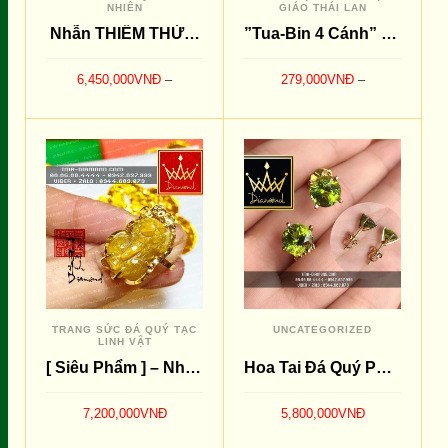
NHIÊN
GIÁO THÁI LAN
Nhẫn THIỀM THỪ Garnet Đỏ
”Tua-Bin 4 Cánh” – Vật phẩm văn hoá HongKong !
6,450,000
VNĐ
–
279,000
VNĐ
–
7,200,000
VNĐ
579,000
VNĐ
LỰA CHỌN CÁC TÙY
LỰA CHỌN CÁC TÙY
SO SÁNH
SO SÁNH
CHỌN
CHỌN
TRANG SỨC ĐÁ QUÝ TẠC
UNCATEGORIZED
LINH VẬT
[ Siêu Phẩm ] – Nhẫn Tì Hưu Tóc Vàng Hàng Lõi
Hoa Tai Đá Quý PERIDOT Xanh
7,200,000
VNĐ
5,800,000
VNĐ