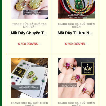
TRANG SỨC ĐÁ QUÝ TẠC
TRANG SỨC ĐÁ QUÝ THIÊN
LINH VẬT
NHIÊN
Mặt Dây Chuyền Tì Hưu Tóc Vàng
Mặt Dây Tì Hưu Ngọc Cẩm Thạch
6,800,000
VNĐ
–
6,800,000
VNĐ
–
9,200,000
VNĐ
9,400,000
VNĐ
LỰA CHỌN CÁC TÙY
LỰA CHỌN CÁC TÙY
SO SÁNH
SO SÁNH
CHỌN
CHỌN
TRANG SỨC ĐÁ QUÝ THIÊN
TRANG SỨC ĐÁ QUÝ THIÊN
NHIÊN
NHIÊN