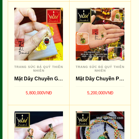
THÊM VÀO GIỎ
THÊM VÀO GIỎ
SO SÁNH
SO SÁNH
TRANG SỨC ĐÁ QUÝ THIÊN
TRANG SỨC ĐÁ QUÝ THIÊN
NHIÊN
NHIÊN
Mặt Dây Chuyền Garnet Đỏ
Mặt Dây Chuyền Peridot Xanh
5,800,000
VNĐ
5,200,000
VNĐ
THÊM VÀO GIỎ
THÊM VÀO GIỎ
SO SÁNH
SO SÁNH