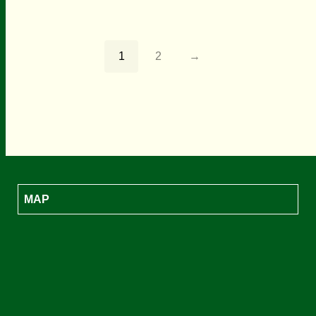
SO SÁNH
SO SÁNH
CHỌN
1
2
→
MAP