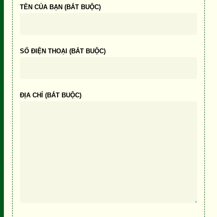
TÊN CỦA BẠN (BẮT BUỘC)
SỐ ĐIỆN THOẠI (BẮT BUỘC)
ĐỊA CHỈ (BẮT BUỘC)