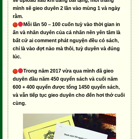
sẽ upload sau khi đăng bài tặng, mỗi tháng
mình sẽ gieo duyên 2 lần vào mùng 1 và ngày
rằm.
Mỗi lần 50 – 100 cuốn tuỳ vào thời gian in
ấn và nhân duyên của cá nhân nên yên tâm là
bất cứ ai comment phát nguyện đều có sách,
chỉ là vào đợt nào mà thôi, tuỳ duyên và đúng
lúc.
Trong năm 2017 vừa qua mình đã gieo
duyên đầu năm 450 quyển sách và cuối năm
600 + 400 quyển được tổng 1450 quyển sách,
và vẫn tiếp tục gieo duyên cho đến hơi thở cuối
cùng.