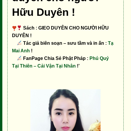
Hữu Duyên !
Sách : GIEO DUYÊN CHO NGƯỜI HỮU
DUYÊN !
Tác giả biên soạn – sưu tầm và in ấn :
Tạ
Mai Anh
!
FanPage Chia Sẻ Phật Pháp :
Phú Quý
Tại
Thiên – Cải Vận Tại Nhân
!’