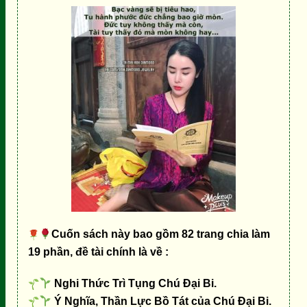
Cuốn sách này bao gồm 82 trang chia làm
19 phần, đề tài chính là về :
Nghi Thức Trì Tụng Chú Đại Bi.
Ý Nghĩa, Thần Lực Bồ Tát của Chú Đại Bi.