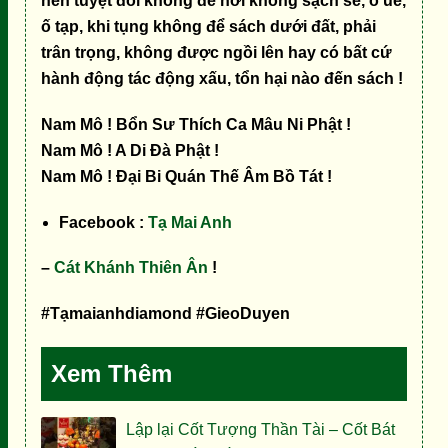
nên tuyệt đối không để nơi không sạch sẽ, ô uế,
ố tạp, khi tụng không để sách dưới đất, phải
trân trọng, không được ngồi lên hay có bất cứ
hành động tác động xấu, tổn hại nào đến sách !
Nam Mô ! Bổn Sư Thích Ca Mâu Ni Phật !
Nam Mô ! A Di Đà Phật !
Nam Mô ! Đại Bi Quán Thế Âm Bồ Tát !
Facebook :
Tạ Mai Anh
–
Cát Khánh Thiên Ân
!
#Tạmaianhdiamond #GieoDuyen
Xem Thêm
Lập lại Cốt Tượng Thần Tài – Cốt Bát