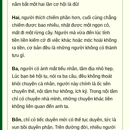
nắm bắt một hai lần cơ hội là đủ!
Hai,
người thích chiếm phần hơn, cuối cùng chẳng
chiếm được bao nhiêu, nhặt được một ngọn cỏ,
mất đi một rừng cây. Người mà vừa đến lúc tính
tiền liền kiếm cớ đi việc khác hoặc móc hoài không
ra tiền, cơ bản đều là những người không có thành
tựu gì.
Ba,
người có ánh mắt tiểu nhân, tâm địa nhỏ hẹp.
Lúc bạn bè hội tụ, nói ra ba câu, đều không thoát
khỏi chuyện cá nhân, người này chính là ốc sên
chuyển thế, nội tâm hư không, ích kỷ. Trong nội tâm
chỉ có chuyện nhà mình, những chuyện khác liền
không liên quan đến anh ta.
Bốn,
chỉ có tiếc duyên mới có thể tục duyên, tức là
vun bồi duyên phận. Trên đường đời, nhiều người