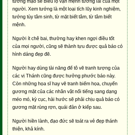
tướng mạo sẽ biểu lộ vận mệnh tương lai của một
người. Xem tướng là một loại tích lũy kinh nghiệm,
tướng tùy tâm sinh, từ mặt biết tâm, từ tâm biết
mệnh.
Người ít chê bai, thường hay khen ngợi điều tốt
của mọi người, cũng sẽ thành tựu được quả báo có
hình dáng đẹp đẽ.
Người hay dùng tài năng để tô vẽ tranh tượng của
các vị Thánh cũng được hưởng phước báo này.
Còn những họa sĩ hay vẽ tranh biếm họa, chuyển
gương mặt của các nhân vật nổi tiếng sang dạng
méo mó, kỳ cục, hài hước sẽ phải chịu quả báo có
gương mặt rùng rợn, quái đản ở kiếp sau.
Người hiền lành, đạo đức sẽ toát ra vẻ đẹp thánh
thiện, khả kính.